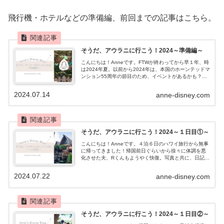
飛行機・ホテルなどの準備編、前回までの記事はこちら。
そうだ、アウラニに行こう！2024～準備編～
こんにちは！Anneです。FTWが終わってから早１年、時
は2024年夏。以前から2024年は、本国のホーンテッドマ
ンション55周年の節目のため、イベントがあるかも？と
カリフォルニアに行く予定をうっすら立てていたのです
が、去年からまさかのアト...
2024.07.14
anne-disney.com
そうだ、アウラニに行こう！2024～１日目①～
こんにちは！Anneです。４泊６日のハワイ旅行から無事
に帰ってきました！帰国前日ぐらいから徐々に体調を悪
化させた夫、Rくんもようやく快復。写真と共に、日記的
なレポを書いていきます。当時の円は、1ドル約160円で
す🥲飛行機・ホテルなどの準備編...
2024.07.22
anne-disney.com
そうだ、アウラニに行こう！2024～１日目②～