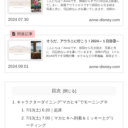
こんにちは！Anneです。帰国からすでに10日以上経過し
てしまい、絶賛アウラニロスです🫥前回から引き続き、
写真と共に、日記的なレポを書いていきます。当時の円
は、1ドル約160円です🥲飛行機・ホテルなどの準備編、
前回記事はこちら。グリーティン...
2024.07.30
anne-disney.com
そうだ、アウラニに行こう！2024～１日目③～
こんにちは！Anneです。前回から引き続き、写真と共
に、日記的なレポを書いていきます。当時の円は、1ドル
約160円です🥲飛行機・ホテルなどの準備編、前回までの
記事はこちら。プール遊びに苦戦7/12(金) 14:20｜プール
遊び＆グリーティン...
2024.09.01
anne-disney.com
目次
キャラクターダイニング”マカヒキ”でモーニング🌞
7/13(土) 6:20｜起床
7/13(土) 7:00｜マカヒキへ到着＆ミッキーとグリ
ーティング