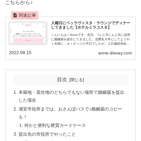
こちらから♪
入籍日にベッラヴィスタ・ラウンジでディナー
してきました【ホテルミラコスタ】
こんにちは！Anneです。先日、ついにRくんと共に役所
に婚姻届を提出してきました。交際丸６年にしてようや
く夫婦に…☺！がっつり平日でしたが、２日連続有給休
暇を取りました◎月・火休んだので、実質４連休の夏休
2022.08.15
anne-disney.com
み💛せっかくなので、私たちの入籍日前...
目次
本籍地・居住地のどちらでもない場所で婚姻届を提出
した場合
浦安市役所までは、おさんぽバスで♪婚姻届のコピー
も！
何かと便利な硬質カードケース
提出先の市役所でやったこと