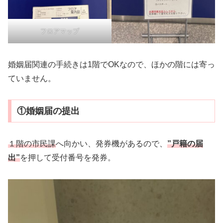
フロアマップ
婚姻届関連の手続きは1階でOKなので、ほかの階には寄っ
ていません。
①婚姻届の提出
１階の市民課
へ向かい、発券機があるので、
”戸籍の届
出”
を押して受付番号を発券。