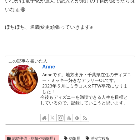
いつかは電子化が進んで記入とか来庁の手間が減ったら良
いなぁ😂
ぼちぼち、名義変更頑張っていきます✊
この記事を書いた人
Anne
Anneです。地方出身・千葉県在住のディズニ
ー・ミッキー好きなアラサーOLです。
2023年５月にミラコスタFTW卒花になりま
した！
今後もディズニーを満喫できる人生を目標と
しているので、記録していこうと思います。
結婚準備（指輪や婚姻届）
婚姻届
浦安市役所