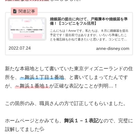
婚姻届の提出に向けて、戸籍謄本や婚姻届を準
備！【コンビニをフル活用】
こんにちは！Anneです。私たちは、８月に婚姻届を提出
予定です！提出前ではありますが、いろいろ準備したこ
とを備忘録もかねて書きたいと思います。コンビニで戸
籍謄本を手配本籍地以外の役所に婚姻届を提出する場合
2022.07.24
anne-disney.com
は、戸籍謄本が必要になります。基本的...
新たな本籍地として書いていた東京ディズニーランドの住
所を、
～舞浜１丁目１番地
、と書いてしまってたんです
が、
～舞浜１番地１
が正確な表記なことが判明…！
この箇所のみ、職員さんの方で訂正してもらいました。
ホームページとかみても、
舞浜１－１表記
なので、完璧に
誤解してました💦