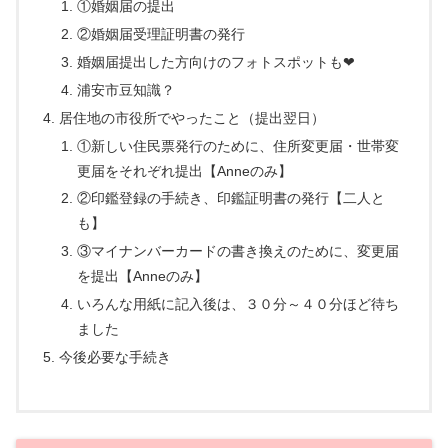
①婚姻届の提出
②婚姻届受理証明書の発行
婚姻届提出した方向けのフォトスポットも❤
浦安市豆知識？
居住地の市役所でやったこと（提出翌日）
①新しい住民票発行のために、住所変更届・世帯変
更届をそれぞれ提出【Anneのみ】
②印鑑登録の手続き、印鑑証明書の発行【二人と
も】
③マイナンバーカードの書き換えのために、変更届
を提出【Anneのみ】
いろんな用紙に記入後は、３０分～４０分ほど待ち
ました
今後必要な手続き