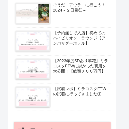
そうだ、アウラニに行こう！
2024～２日目②～
【予約無しで入店】初めての
ハイピリオン・ラウンジ【ア
ンバサダーホテル】
【2023年度SDあり卒花】ミラ
コスタFTWに掛かった費用を
大公開！【総額Ｘ００万円】
【試着レポ】ミラコスタFTW
の試着に行ってきました①