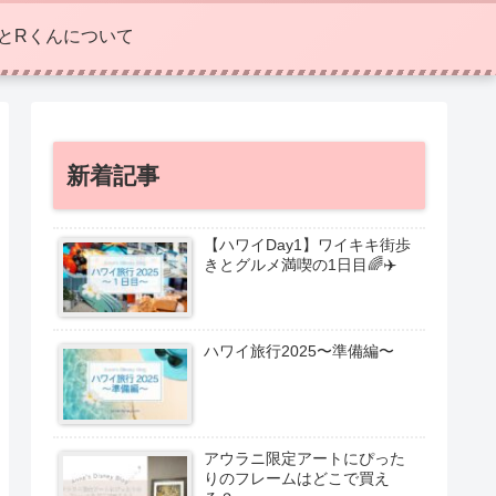
eとRくんについて
新着記事
【ハワイDay1】ワイキキ街歩
きとグルメ満喫の1日目🌈✈️
ハワイ旅行2025〜準備編〜
アウラニ限定アートにぴった
りのフレームはどこで買え