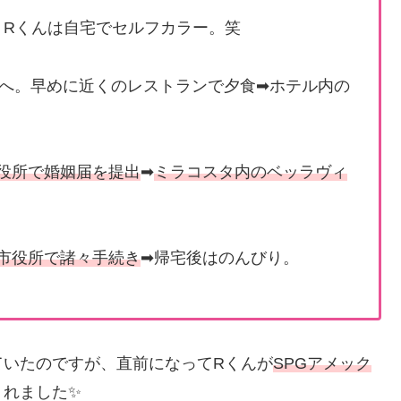
。Rくんは自宅でセルフカラー。笑
へ。早めに近くのレストランで夕食➡ホテル内の
役所で婚姻届を提出
➡
ミラコスタ内のベッラヴィ
市役所で諸々手続き
➡帰宅後はのんびり。
ていたのですが、直前になってRくんが
SPGアメック
くれました✨