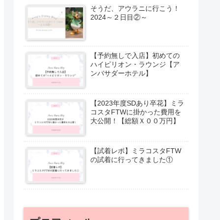
そうだ、アウラニに行こう！
2024～２日目②～
【予約無しで入店】初めての
ハイピリオン・ラウンジ【ア
ンバサダーホテル】
【2023年度SDあり卒花】ミラ
コスタFTWに掛かった費用を
大公開！【総額Ｘ００万円】
【試着レポ】ミラコスタFTW
の試着に行ってきました①