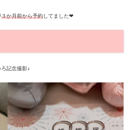
が
３か月前から予約
してました❤
ろ記念撮影♪