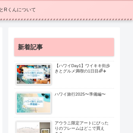
eとRくんについて
新着記事
【ハワイDay1】ワイキキ街歩
きとグルメ満喫の1日目🌈✈️
ハワイ旅行2025〜準備編〜
アウラニ限定アートにぴった
りのフレームはどこで買え